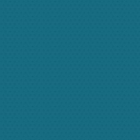
What our families say
Ut tincidunt nisl sapien, eget gravida quam