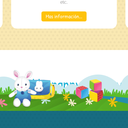
etc.
Mas información...
affordable nanny or babys
dy is here to help!