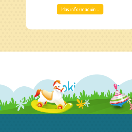
Mas información...
Looking for an 
Kid