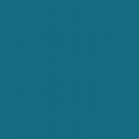
Five easy steps for f
your Nanny
Aenean tincidunt laoreet odio vulputate
Suspendisse in risus a odio
Praesent at sem vitae lacus iaculis
Etiam mi sapien, luctus ac tempor
Tristique egestas eget sed nisi