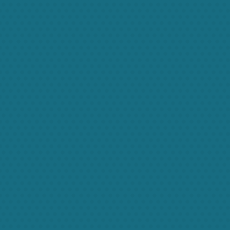
INDA
nnies