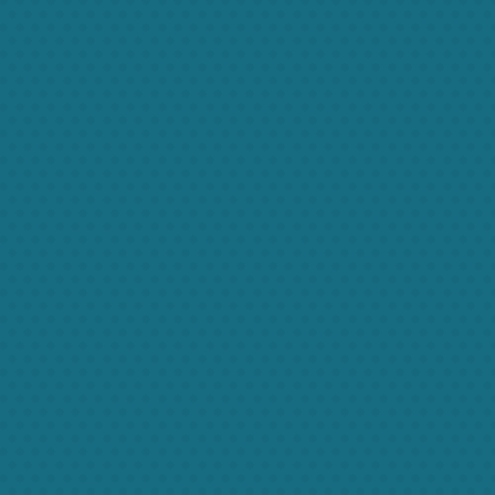
ternity service
ibulum feugiat, aliquam semper
iaculis nunc xaugue sapien, luctus
tempor
More