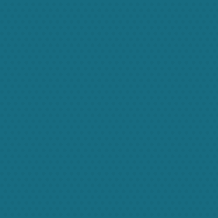
MARY
L
Babysitters
,
Nannies
Na