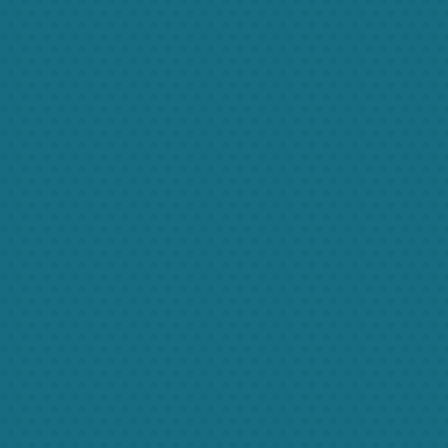
Babysitting
Mid egestas metus neus, vivamus
Nec fa
condimentum. Eget lacinia eleifend luctus
facilisis venenatis.
More