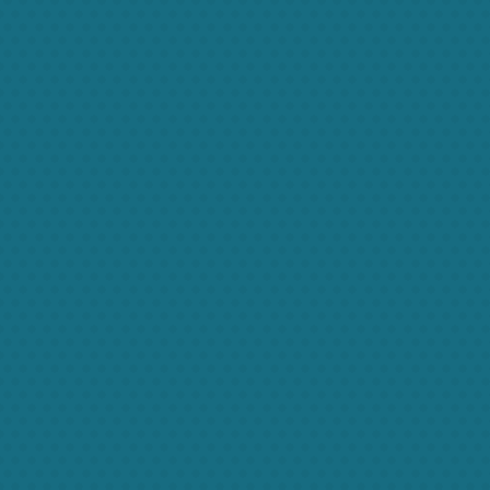
NNE
NATALIE
nnies
Maternity nurses
LINDA
KATH
ity nurses
Babysitters