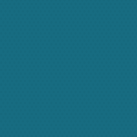
JANE
A
Nannies
Na
ALICE
ME
Maternity nurses
Matern