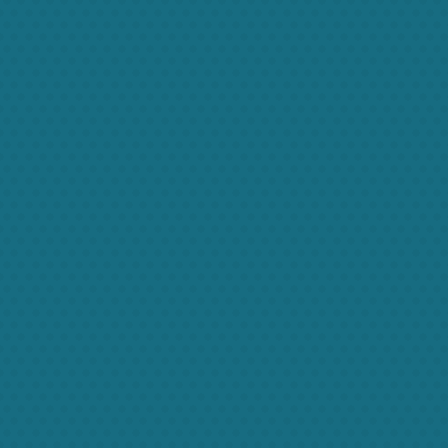
Nanny service
Ma
cilisis at, mattis nec est, morbi eget velit et
Elit ve vest
justo vulputate congue raesent
praesent lacus 
atsem lacus iaculis
More