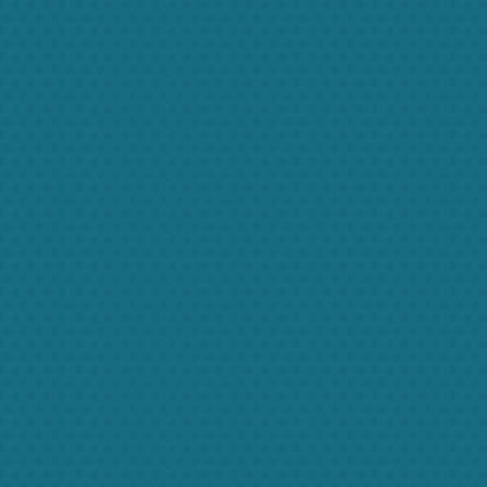
 vestibulum vitae. Ut ultrices purus quis tincidunt r
.
.
.
pretium tellus venenatis
Alice Doe