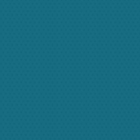
vulputate
molestie.
Nunc et
venenatis
erat. In
imperdiet,
ante in
dignissim
ultricies,
ipsum magna
tempor lorem,
eu pulvinar
felis sem et
augue. Nunc
ipsum erat,
dignissim
rhoncus dolor