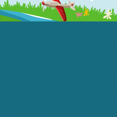
convallis
porttitor.
Donec quam
arcu, laoreet
sit amet ante
non, porttitor
po, tincidunt
imperdiet nisi.
Quisque quis
tempor
dictum. Nulla
sagittis lorem
quis ipsum
accumsan
facilisis.
Phasellus ac
erat ut lorem