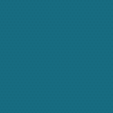
estas
Dgnasim ante
est in quam
Nunc et venenatis erat. In
tor. Donec qua
imperdiet, ante in dignissim