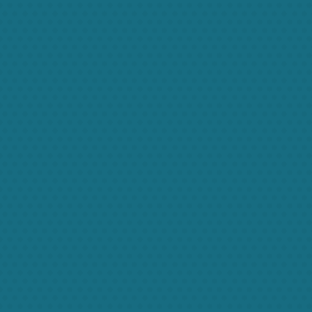
drerit. Aenean quis mollis ipsum, sollicitudin ultrices
Ut consectetur augue luctus felis gravida, eget adipi
it, sit amet dignissim ante ipsum eget diam. Ut pellen
orttitor posuere ligula. Phasellus leo felis, fringilla 
e. Vestibulum ipsum sapien, commodo at odio ut, con