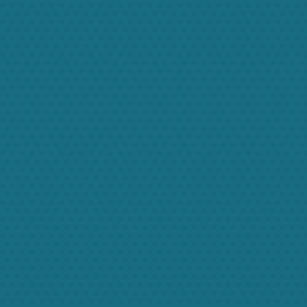
tortor. Phasellus aliquet quam ut lectus porttitor hen
metus, at egestas erat dignissim ut.
Aliquam id facilisis ipsum, sit amet posuere lorem. 
arcu a sollicitudin imperdiet, mauris orci cursus vel
porttitor. Donec quam arcu, laoreet sit amet ante non, p
ligula. Donec sodales diam at metus faucibus congu
Prev
Related projects