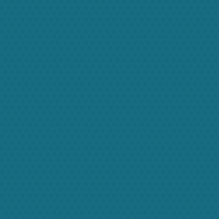
Zon egestas
Zon eg
Pellentesque est in quam
Pellentesque 
convallis porttitor. Donec qua
convallis portti