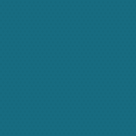
vestibulum,
suscipit
eleifend
 sapien. Fusce egestas blandit
scing mi auctor. Donec accumsan,
tesque est in quam convallis
id tellus ac, consectetur mattis
sectetur pellentesque orci.
Next