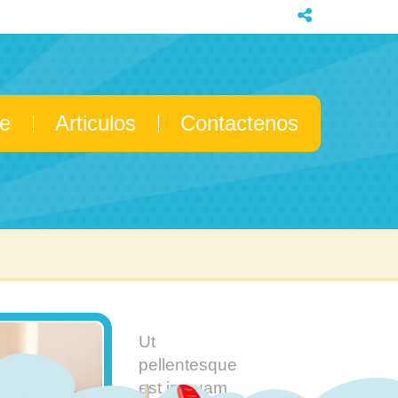
e
Articulos
Contactenos
Ut
pellentesque
est in quam