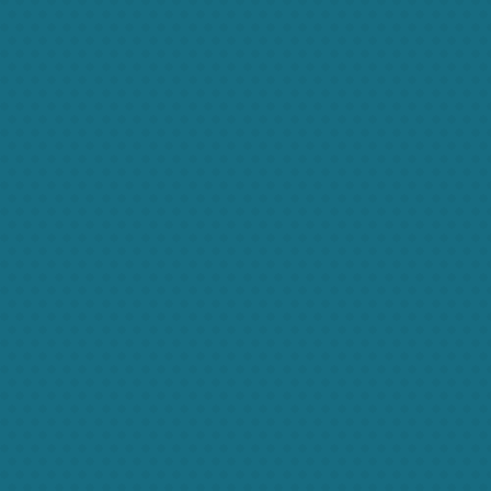
Related projects
Zon egestas
Pellentesque est in quam convallis porttitor.
Donec qua
Zon egestas
Pellentesque est in quam convallis porttitor.