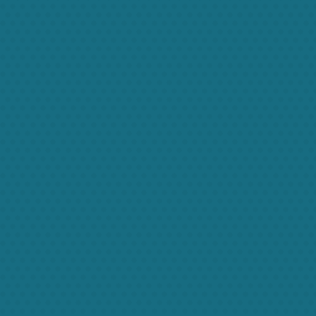
Donec qua
Adio seges
Pellentesque est in quam convallis porttitor.
Donec qua