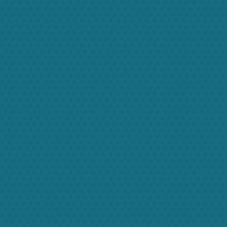
imperdiet nisi. Quisque quis mi in nibh tempor
dictum. Nulla sagittis lorem quis ipsum
accumsan facilisis. Phasellus ac erat ut lorem
vulputate molestie. Nunc et venenatis erat. In
imperdiet, ante in dignissim ultricies, ipsum
magna tempor lorem, eu pulvinar felis sem et
augue. Nunc ipsum erat, dignissim rhoncus
dolor vestibulum, suscipit eleifend tortor.
Phasellus aliquet quam ut lectus porttitor
hendrerit. Aenean quis mollis ipsum, sollicitudin
ultrices sapien. Ut pellentesque est in quam
convallis porttitor.
Prev
Next