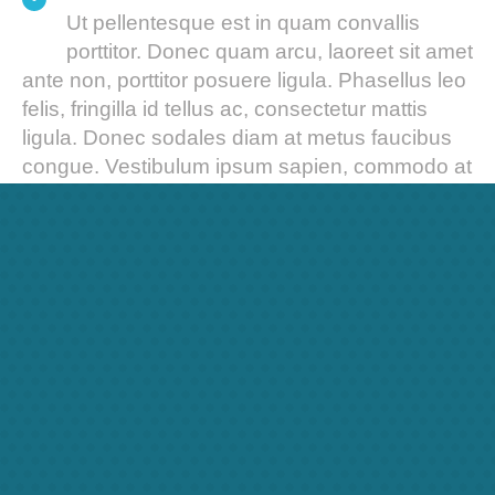
Ut pellentesque est in quam convallis
porttitor. Donec quam arcu, laoreet sit amet
ante non, porttitor posuere ligula. Phasellus leo
felis, fringilla id tellus ac, consectetur mattis
ligula. Donec sodales diam at metus faucibus
congue. Vestibulum ipsum sapien, commodo at
odio ut, consectetur pellentesque orci. Aliquam
id facilisis ipsum, sit amet posuere lorem. Ut
consectetur augue luctus felis gravida, eget
adipiscing mi auctor. Donec accumsan, arcu a
sollicitudin imperdiet, mauris orci cursus velit, sit
amet dignissim ante ipsum eget diam.
Fusce egestas blandit metus, at egestas erat
dignissim ut. Pellentesque egestas tincidunt
auctor. Maecenas volutpat consectetur semper.
Ut eros lacus, semper ac enim vitae, tincidunt