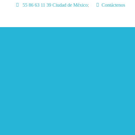
55 86 63 11 39 Ciudad de México
;
Contáctenos
Inicio
Servicios
Aprendizaje
Lenguaje
Articulos
Contactenos