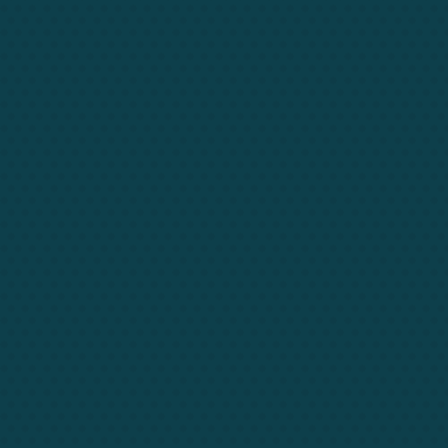
Xiam metus
count
,
explore
,
math
1
2
3