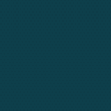
Xiam metus
count
,
explore
,
math