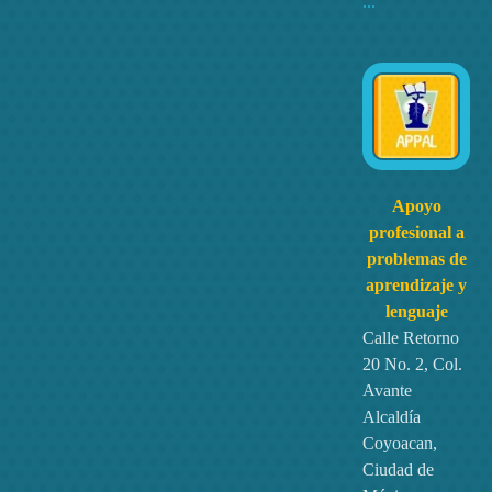
...
Apoyo
profesional a
problemas de
aprendizaje y
lenguaje
Calle Retorno
20 No. 2, Col.
Adio seges
Avante
Alcaldía
Coyoacan,
explore
,
learn while play
Ciudad de