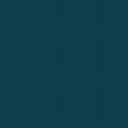
Dgnasim ante
educators
,
explore
,
read