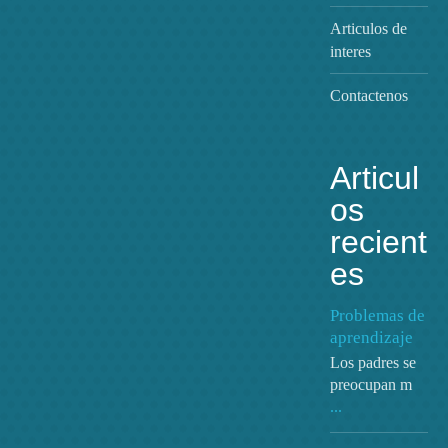
explore
,
learn while play
,
read
Articulos de
interes
Contactenos
Articul
os
recient
es
Problemas de
aprendizaje
Los padres se
Zon egestas
preocupan m
...
explore
,
learn while play
,
read