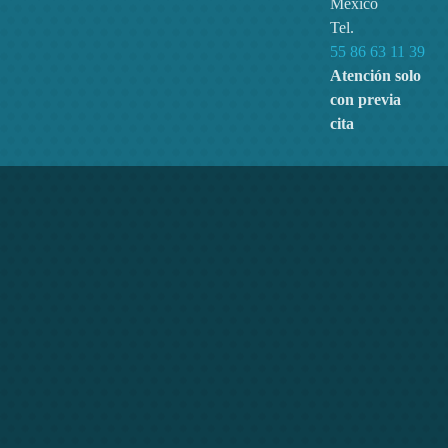
México
Tel.
55 86 63 11 39
Atención solo
con previa
cita
Dgnasim ante
educators
,
explore
,
read