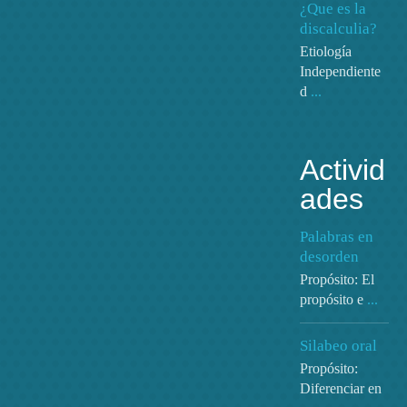
¿Que es la
discalculia?
Etiología
Independiente
d
...
Activid
ades
Palabras en
desorden
Propósito: El
propósito e
...
Adio seges
Silabeo oral
Propósito:
explore
,
learn while play
Diferenciar en